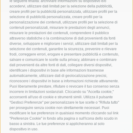
abbonarsi
le seguenti finalità: archiviare informazioni su dispositivo e/o
accedervi, utilizzare dati limitati per la selezione della pubblicità,
creare profili per la pubblicità personalizzata, utilizzare profili per la
selezione di pubblicità personalizzata, creare profili per la
personalizzazione dei contenuti, utilizzare profili per la selezione di
Hotel Senoner ***
.
Piazza Georg-Stocker 10-14 . I-39037 Spinges/Rio
contenuti personalizzati, misurare le prestazioni degli annunci,
misurare le prestazioni dei contenuti, comprendere il pubblico
di Pusteria . Alto Adige . Italia
attraverso statistiche o la combinazione di dati provenienti da fonti
diverse, sviluppare e migliorare i servizi, utilizzare dati limitati per la
+39 0472 888029
+39 344 0662303
selezione dei contenuti, garantire la sicurezza, prevenire e rilevare
frodi, correggere errori, erogare e presentare pubblicità e contenuto,
info@hotel-senoner.it
salvare e comunicare le scelte sulla privacy, abbinare e combinare
dati provenienti da altre fonti di dati, collegare diversi dispositivi,
identificare i dispositivi in base alle informazioni trasmesse
automaticamente, utilizzare dati di geolocalizzazione precisi,
riconoscere i dispositivi in base a informazioni richieste attivamente.
Puoi liberamente prestare, rifiutare o revocare il tuo consenso senza
Credits
|
Mappa del sito
|
Cookie Policy
|
Privacy
|
Preferenze Cookies
incorrere in limitazioni sostanziali. Cliccando su "Accetta cookie,"
|
IT02485430215
acconsenti all'uso di cookie e strumenti simili. Utilizza il pulsante
"Gestisci Preferenze" per personalizzare le tue scelte o "Rifiuta tutto"
per proseguire senza cookie non strettamente necessari. Puoi
modificare le tue preferenze in qualsiasi momento cliccando sul link
"Preferenze Cookie" in fondo alla pagina o sull'icona dello scudo in
basso a sinistra. Le tue preferenze si applicheranno al solo
dispositivo in uso.