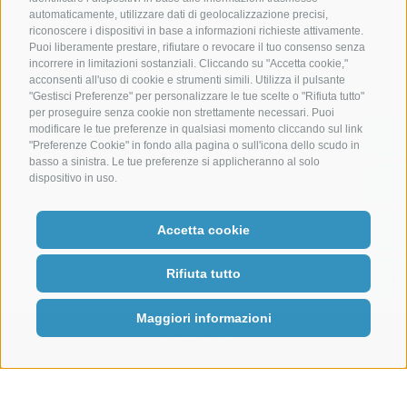
automaticamente, utilizzare dati di geolocalizzazione precisi,
riconoscere i dispositivi in base a informazioni richieste attivamente.
Puoi liberamente prestare, rifiutare o revocare il tuo consenso senza
Credits
|
Mappa del sito
|
Cookie Policy
|
Privacy
|
Preferenze Cookies
incorrere in limitazioni sostanziali. Cliccando su "Accetta cookie,"
|
IT02485430215
acconsenti all'uso di cookie e strumenti simili. Utilizza il pulsante
"Gestisci Preferenze" per personalizzare le tue scelte o "Rifiuta tutto"
per proseguire senza cookie non strettamente necessari. Puoi
modificare le tue preferenze in qualsiasi momento cliccando sul link
"Preferenze Cookie" in fondo alla pagina o sull'icona dello scudo in
basso a sinistra. Le tue preferenze si applicheranno al solo
dispositivo in uso.
Accetta cookie
Rifiuta tutto
Maggiori informazioni
Richiesta