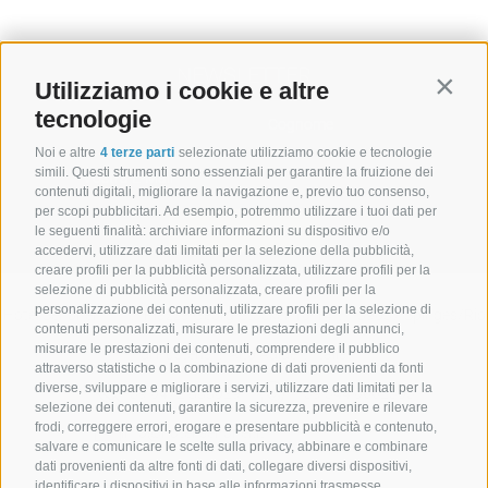
NEWSLETTER
Utilizziamo i cookie e altre
Contin
tecnologie
Noi e altre
4 terze parti
selezionate utilizziamo cookie e tecnologie
simili. Questi strumenti sono essenziali per garantire la fruizione dei
contenuti digitali, migliorare la navigazione e, previo tuo consenso,
per scopi pubblicitari. Ad esempio, potremmo utilizzare i tuoi dati per
abbonarsi
le seguenti finalità: archiviare informazioni su dispositivo e/o
accedervi, utilizzare dati limitati per la selezione della pubblicità,
creare profili per la pubblicità personalizzata, utilizzare profili per la
selezione di pubblicità personalizzata, creare profili per la
personalizzazione dei contenuti, utilizzare profili per la selezione di
Hotel Senoner ***
.
Piazza Georg-Stocker 10-14 . I-39037 Spinges/Rio
contenuti personalizzati, misurare le prestazioni degli annunci,
misurare le prestazioni dei contenuti, comprendere il pubblico
di Pusteria . Alto Adige . Italia
attraverso statistiche o la combinazione di dati provenienti da fonti
diverse, sviluppare e migliorare i servizi, utilizzare dati limitati per la
+39 0472 888029
+39 344 0662303
selezione dei contenuti, garantire la sicurezza, prevenire e rilevare
frodi, correggere errori, erogare e presentare pubblicità e contenuto,
info@hotel-senoner.it
salvare e comunicare le scelte sulla privacy, abbinare e combinare
dati provenienti da altre fonti di dati, collegare diversi dispositivi,
identificare i dispositivi in base alle informazioni trasmesse