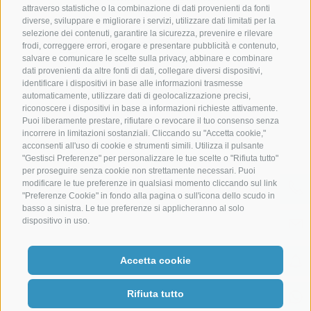
attraverso statistiche o la combinazione di dati provenienti da fonti
diverse, sviluppare e migliorare i servizi, utilizzare dati limitati per la
+39 0472 888029
+39 344 0662303
selezione dei contenuti, garantire la sicurezza, prevenire e rilevare
frodi, correggere errori, erogare e presentare pubblicità e contenuto,
info@hotel-senoner.it
salvare e comunicare le scelte sulla privacy, abbinare e combinare
dati provenienti da altre fonti di dati, collegare diversi dispositivi,
identificare i dispositivi in base alle informazioni trasmesse
automaticamente, utilizzare dati di geolocalizzazione precisi,
riconoscere i dispositivi in base a informazioni richieste attivamente.
Puoi liberamente prestare, rifiutare o revocare il tuo consenso senza
Credits
|
Mappa del sito
|
Cookie Policy
|
Privacy
|
Preferenze Cookies
incorrere in limitazioni sostanziali. Cliccando su "Accetta cookie,"
|
IT02485430215
acconsenti all'uso di cookie e strumenti simili. Utilizza il pulsante
"Gestisci Preferenze" per personalizzare le tue scelte o "Rifiuta tutto"
per proseguire senza cookie non strettamente necessari. Puoi
modificare le tue preferenze in qualsiasi momento cliccando sul link
"Preferenze Cookie" in fondo alla pagina o sull'icona dello scudo in
basso a sinistra. Le tue preferenze si applicheranno al solo
dispositivo in uso.
Accetta cookie
Rifiuta tutto