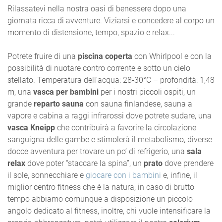
Rilassatevi nella nostra oasi di benessere dopo una
giornata ricca di avventure. Viziarsi e concedere al corpo un
momento di distensione, tempo, spazio e relax...
Potrete fruire di una
piscina coperta
con Whirlpool e con la
possibilità di nuotare contro corrente e sotto un cielo
stellato. Temperatura dell’acqua: 28-30°C – profondità: 1,48
m, una
vasca per bambini
per i nostri piccoli ospiti, un
grande
reparto sauna
con sauna finlandese, sauna a
vapore e cabina a raggi infrarossi dove potrete sudare, una
vasca Kneipp
che contribuirà a favorire la circolazione
sanguigna delle gambe e stimolerà il metabolismo, diverse
docce avventura per trovare un po’ di refrigerio, una
sala
relax
dove poter “staccare la spina”, un
prato
dove prendere
il sole, sonnecchiare e
giocare con i bambini
e, infine, il
miglior centro fitness che è la natura; in caso di brutto
tempo abbiamo comunque a disposizione un piccolo
angolo dedicato al fitness, inoltre, chi vuole intensificare la