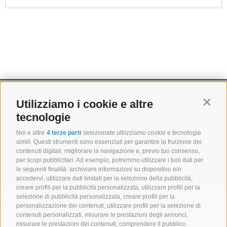
NEWSLETTER
Utilizziamo i cookie e altre
Contin
tecnologie
Noi e altre
4 terze parti
selezionate utilizziamo cookie e tecnologie
simili. Questi strumenti sono essenziali per garantire la fruizione dei
contenuti digitali, migliorare la navigazione e, previo tuo consenso,
per scopi pubblicitari. Ad esempio, potremmo utilizzare i tuoi dati per
abbonarsi
le seguenti finalità: archiviare informazioni su dispositivo e/o
accedervi, utilizzare dati limitati per la selezione della pubblicità,
creare profili per la pubblicità personalizzata, utilizzare profili per la
selezione di pubblicità personalizzata, creare profili per la
personalizzazione dei contenuti, utilizzare profili per la selezione di
Hotel Senoner ***
.
Piazza Georg-Stocker 10-14 . I-39037 Spinges/Rio
contenuti personalizzati, misurare le prestazioni degli annunci,
misurare le prestazioni dei contenuti, comprendere il pubblico
di Pusteria . Alto Adige . Italia