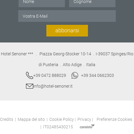
abbonarsi
Hotel Senoner ***
.
Piazza Georg-Stocker 10-14 . I-39037 Spinges/Rio
di Pusteria . Alto Adige . Italia
+39 0472 888029
+39 344 0662303
info@hotel-senoner.it
Credits
|
Mappa del sito
|
Cookie Policy
|
Privacy
|
Preferenze Cookies
|
IT02485430215