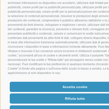
archiviare informazioni su dispositivo e/o accedervi, utilizzare dati limitati pe
pubblicità, creare profili per la pubblicità personalizzata, utilizzare profili per
pubblicità personalizzata, creare profili per la personalizzazione dei contenuti,
la selezione di contenuti personalizzati, misurare le prestazioni degli annunc
prestazioni dei contenuti, comprendere il pubblico attraverso statistiche o la
provenienti da fonti diverse, sviluppare e migliorare i servizi, utilizzare dati li
dei contenuti, garantire la sicurezza, prevenire e rilevare frodi, correggere er
presentare pubblicità e contenuto, salvare e comunicare le scelte sulla priva
combinare dati provenienti da altre fonti di dati, collegare diversi dispositivi, id
in base alle informazioni trasmesse automaticamente, utilizzare dati di geolo
riconoscere i dispositivi in base a informazioni richieste attivamente. Puoi li
rifiutare o revocare il tuo consenso senza incorrere in limitazioni sostanziali
cookie," acconsenti all'uso di cookie e strumenti simili. Utilizza il pulsante "G
personalizzare le tue scelte o "Rifiuta tutto" per proseguire senza cookie non
necessari. Puoi modificare le tue preferenze in qualsiasi momento cliccando 
Cookie" in fondo alla pagina o sull'icona dello scudo in basso a sinistra. Le t
applicheranno al solo dispositivo in uso.
Accetta cookie
Rifiuta tutto