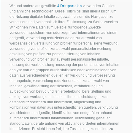
Wir und andere ausgewählte
4 Drittparteien
verwenden Cookies
NEWSLETTER
und ähnliche Technologien. Diese Hilfsmittel sind unerlässlich, um
die Nutzung digitaler Inhalte zu gewährleisten, die Navigation zu
verbessern und, vorbehaltlich Ihrer Zustimmung, zu Werbezwecken.
Wir können Ihre Daten zum Beispiel für folgende Zwecke
verwenden: speichern von oder zugriff auf informationen auf einem
endgerät, verwendung reduzierter daten zur auswahl von
werbeanzeigen, erstellung von profilen für personalisierte werbung,
verwendung von profilen zur auswahl personalisierter werbung,
anmelden
erstellung von profilen zur personalisierung von inhalten,
verwendung von profilen zur auswahl personalisierter inhalte,
messung der werbeleistung, messung der performance von inhalten,
analyse von zielgruppen durch statistiken oder kombinationen von
daten aus verschiedenen quellen, entwicklung und verbesserung
Hotel Senoner ***
.
Georg-Stocker-Platz 10-14 . 39037
der angebote, verwendung reduzierter daten zur auswahl von
inhalten, gewährleistung der sicherheit, verhinderung und
Spinges/Mühlbach . Südtirol . Italien
aufdeckung von betrug und fehlerbehebung, bereitstellung und
anzeige von werbung und inhalten, ihre entscheidungen zum
+39 0472 888029
+39 344 0662303
datenschutz speichern und übermitteln, abgleichung und
kombination von daten aus unterschiedlichen quellen, verknüpfung
info@hotel-senoner.it
verschiedener endgeräte, identifikation von endgeräten anhand
automatisch übermittelter informationen, verwendung genauer
standortdaten, geräte anhand von aktiv angeforderten informationen
identifizieren. Es steht Ihnen frei, Ihre Zustimmung zu erteilen, zu