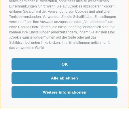
verweigern oder zu widerrufen, ohne dass dies zu wesentlichen
Einschränkungen führt. Wenn Sie auf „Cookies akzeptieren" klicken,
Impressum
|
Sitemap
|
Cookie-Richtlinie
|
Privacy
|
erklären Sie sich mit der Verwendung von Cookies und ähnlichen
Cookie Präferenzen
|
IT02485430215
Tools einverstanden. Verwenden Sie die Schaltfläche „Einstellungen
verwalten", um Ihre Auswahl anzupassen oder „Alle ablehnen", um
ohne Cookies fortzufahren, die nicht unbedingt erforderlich sind. Sie
können Ihre Einstellungen jederzeit ändern, indem Sie auf den Link
„Cookie-Einstellungen" unten auf der Seite oder auf das
Schildsymbol unten links klicken. Ihre Einstellungen gelten nur für
das verwendete Gerät.
OK
Alle ablehnen
Weitere Informationen
Urlaub planen